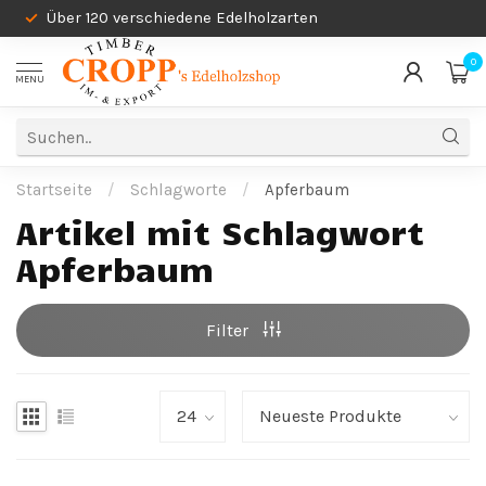
Über 120 verschiedene Edelholzarten
0
MENU
Startseite
/
Schlagworte
/
Apferbaum
Artikel mit Schlagwort
Apferbaum
Filter