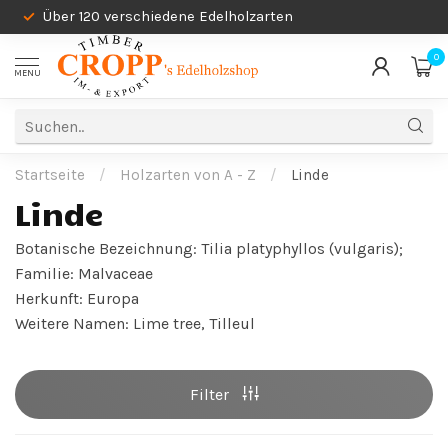
Über 120 verschiedene Edelholzarten
0
MENU
Startseite
/
Holzarten von A - Z
/
Linde
Linde
Botanische Bezeichnung: Tilia platyphyllos (vulgaris);
Familie: Malvaceae
Herkunft: Europa
Weitere Namen: Lime tree, Tilleul
Filter