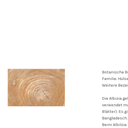
Botanische B
Familie: Hüls
Weitere Beze
Die Albizia 
verwendet ma
Blätter). Es 
Bangladesch.
Beim Albilzi