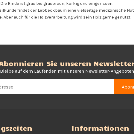
Die Rinde ist grau bis graubraun, korkig und eingerissen.
eilkunde findet der Lebbeckbaum eine vielseitige medizinische Nut
e. Aber auch für die Holzverarbeitung wird sein Holz gerne genutzt.
Abonnieren Sie unseren Newslette
Bleibe auf dem Laufenden mit unseren Newsletter-Angeboten
Abonn
gszeiten
Informationen