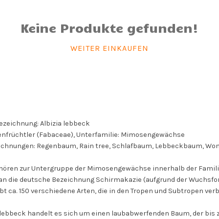
Keine Produkte gefunden!
WEITER EINKAUFEN
ezeichnung: Albizia lebbeck
enfrüchtler (Fabaceae),
Unterfamilie: Mimosengewächse
ichnungen: Regenbaum, Rain tree, Schlafbaum, Lebbeckbaum, Women
gehören zur Untergruppe der Mimosengewächse innerhalb der Famili
n die deutsche Bezeichnung Schirmakazie (aufgrund der Wuchsf
gibt ca. 150 verschiedene Arten, die in den Tropen und Subtropen v
a lebbeck handelt es sich um einen laubabwerfenden Baum, der bis