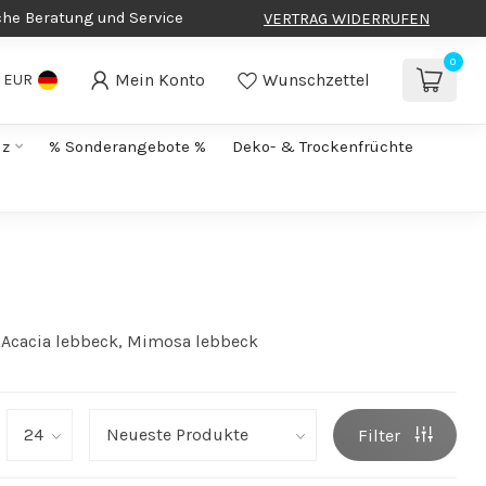
che Beratung und Service
VERTRAG WIDERRUFEN
0
Mein Konto
Wunschzettel
EUR
lz
% Sonderangebote %
Deko- & Trockenfrüchte
 Acacia lebbeck, Mimosa lebbeck
Filter