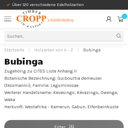
Über 120 verschiedene Edelholzarten
0
MENU
Startseite
/
Holzarten von A - Z
/
Bubinga
Bubinga
Zugehörig zu CITES Liste Anhang II
Botanische Bezeichnung: Guibourtia demeusei
(tessmannii); Familie: Leguminosae
Weiterer Handelsname: Kevasingo, Kévazingo, Owenga,
Waka
Herkunft: Westafrika - Kamerun, Gabun, Elfenbeinküste
Filter