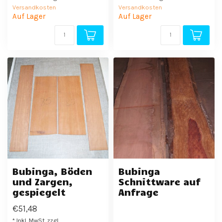
Versandkosten
Versandkosten
Auf Lager
Auf Lager
Bubinga, Böden
Bubinga
und Zargen,
Schnittware auf
gespiegelt
Anfrage
€51,48
* Inkl. MwSt. zzgl.