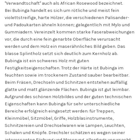
"Verwandtschaft" auch als African Rosewood bezeichnet.
Bei Bubinga handelt es sich um rötliche und meist fein
violettstreifige, harte Hölzer, die verschiedenen Palisander-
und Padoukarten ähneln können; gelegentlich mit Mylo und
Gummiadern. Vereinzelt kommen starke Faserabweichungen
vor, die durch eine fein genarbte Oberfläche verursacht
werden und dem Holz ein maserähnliches Bild geben. Das
blasse Splintholz setzt sich deutlich zum Kernholz ab.
Bubinga ist ein schweres Holz mit guten
Festigkeitseigenschaften. Trotz der Härte ist Bubinga im
feuchten sowie im trockenem Zustand sauber bearbeitbar.
Beim Fräsen, Drechseln und Schnitzen entstehen auffällig
glatte und matt glänzende Flächen. Bubinga ist gut leimbar.
Aufgrund des schönen Holzbildes und der guten technischen
Eigenschaften kann Bubinga für sehr unterschiedliche
Bereiche erfolgreich eingesetzt werden: für Treppen,
Kleinmöbel, Sitzmöbel, Griffe, Holzblasinstrumente,
Schnitzereien und Drechselwaren wie Lampen, Leuchten,
Schalen und Knöpfe. Drechsler schätzen es wegen seiner
interessanten Färbung und Maserung, allerdings verursacht