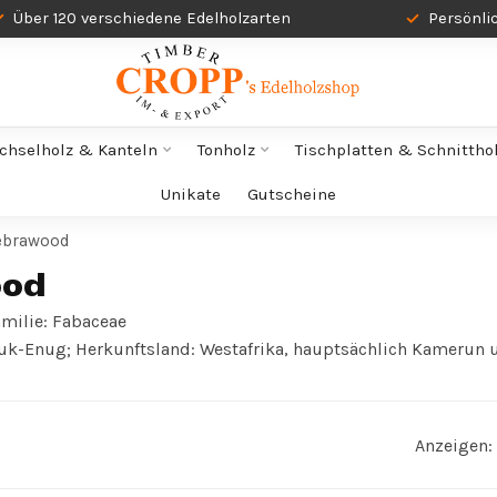
Über 120 verschiedene Edelholzarten
Persönli
chselholz & Kanteln
Tonholz
Tischplatten & Schnittho
Unikate
Gutscheine
Zebrawood
ood
amilie: Fabaceae
uk-Enug; Herkunftsland: Westafrika, hauptsächlich Kamerun
Anzeigen: