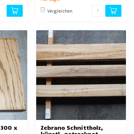
Vergleichen
 300 x
Zebrano Schnittholz,
künstl. getrocknet