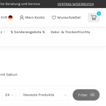
che Beratung und Service
VERTRAG WIDERRUFEN
0
Mein Konto
Wunschzettel
EUR
lz
% Sonderangebote %
Deko- & Trockenfrüchte
 und Gabun
Filter