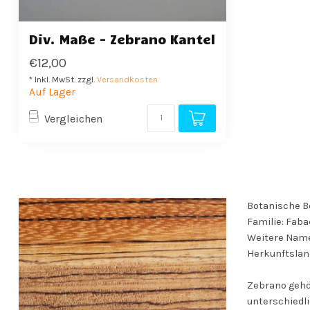
Div. Maße - Zebrano Kantel
€12,00
* Inkl. MwSt. zzgl.
Versandkosten
Auf Lager
Vergleichen
Botanische Be
Familie: Fab
Weitere Name
Herkunftslan
Zebrano gehör
unterschiedli