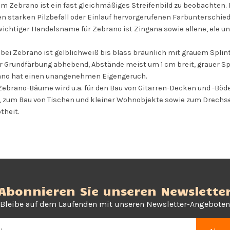
m Zebrano ist ein fast gleichmäßiges Streifenbild zu beobachten. 
en starken Pilzbefall oder Einlauf hervorgerufenen Farbunterschie
 wichtiger Handelsname für Zebrano ist Zingana sowie allene, ele
bei Zebrano ist gelblichweiß bis blass bräunlich mit grauem Splint
r Grundfärbung abhebend, Abstände meist um 1 cm breit, grauer Spl
ano hat einen unangenehmen Eigengeruch.
Zebrano-Bäume wird u.a. für den Bau von Gitarren-Decken und -Böde
, zum Bau von Tischen und kleiner Wohnobjekte sowie zum Drechse
theit.
Abonnieren Sie unseren Newslette
Bleibe auf dem Laufenden mit unseren Newsletter-Angeboten