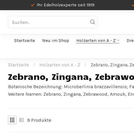
Ihr Edelholzexperte seit 1919
Startseite
Neu im Shop
Holzarten von A - Z
Dre
Startseite
/
Holzarten von A - Z
/
Zebrano, Zingana, 
Zebrano, Zingana, Zebraw
Botanische Bezeichnung: Microberlinia brazzavillensis; F
Weitere Namen: Zebrano, Zingana, Zebrawood, Amouk, En
9
Produkte