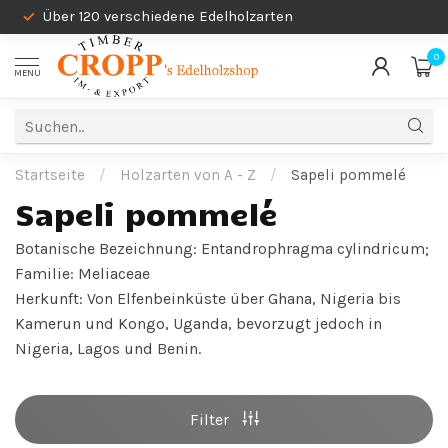
Über 120 verschiedene Edelholzarten
0
MENU
Startseite
/
Holzarten von A - Z
/
Sapeli pommelé
Sapeli pommelé
Botanische Bezeichnung: Entandrophragma cylindricum;
Familie: Meliaceae
Herkunft: Von Elfenbeinküste über Ghana, Nigeria bis
Kamerun und Kongo, Uganda, bevorzugt jedoch in
Nigeria, Lagos und Benin.
Filter