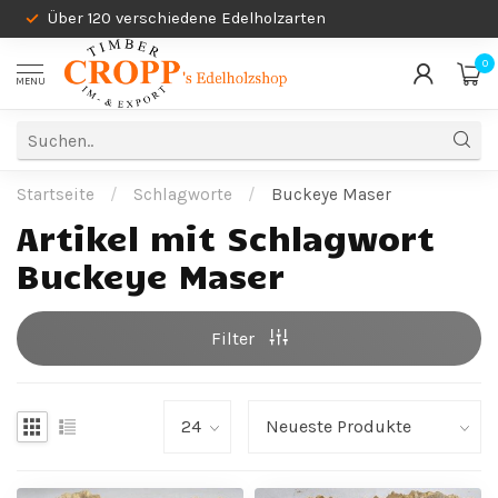
Über 120 verschiedene Edelholzarten
0
MENU
Startseite
/
Schlagworte
/
Buckeye Maser
Artikel mit Schlagwort
Buckeye Maser
Filter