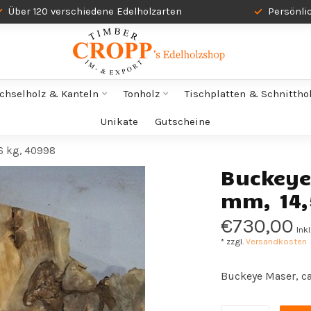
Über 120 verschiedene Edelholzarten
Persönli
chselholz & Kanteln
Tonholz
Tischplatten & Schnittho
Unikate
Gutscheine
6 kg, 40998
Buckeye 
mm, 14,
€730,00
Ink
* zzgl.
Versandkosten
Buckeye Maser, ca