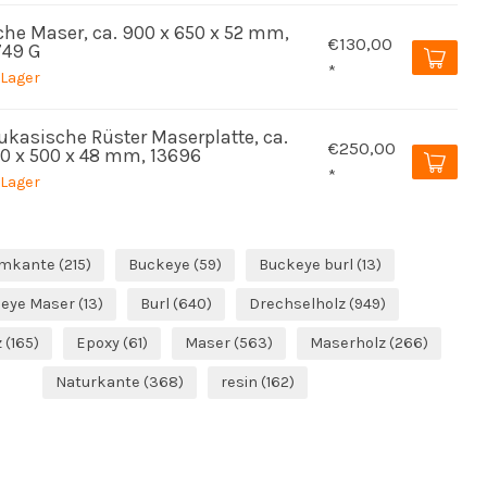
che Maser, ca. 900 x 650 x 52 mm,
€130,00
749 G
*
 Lager
ukasische Rüster Maserplatte, ca.
€250,00
50 x 500 x 48 mm, 13696
*
 Lager
mkante
(215)
Buckeye
(59)
Buckeye burl
(13)
eye Maser
(13)
Burl
(640)
Drechselholz
(949)
z
(165)
Epoxy
(61)
Maser
(563)
Maserholz
(266)
Naturkante
(368)
resin
(162)