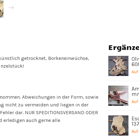
Ergänz
 künstlich getrocknet, Borkeneinwüchse,
Oli
60
inzelstück!
Auf
Ama
mm
genommen. Abweichungen in der Form, sowie
Auf
g nicht zu vermeiden und liegen in der
ine Fehler dar. NUR SPEDITIONSVERSAND ODER
Es
 erledigen auch gerne alle
13
Auf