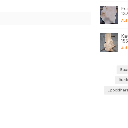
Es
13
Auf
Ka
15
Auf
Bau
Buck
Epoxidhar