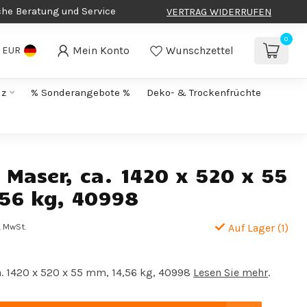
che Beratung und Service
VERTRAG WIDERRUFEN
0
Mein Konto
Wunschzettel
EUR
lz
% Sonderangebote %
Deko- & Trockenfrüchte
Maser, ca. 1420 x 520 x 55
56 kg, 40998
l. MwSt.
Auf Lager (1)
. 1420 x 520 x 55 mm, 14,56 kg, 40998
Lesen Sie mehr
.