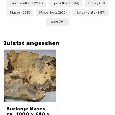
Drechselholz
(928)
Epoxidharz
(164)
Epoxy
(61)
Maser
(558)
Maserholz
(265)
Naturkante
(367)
resin
(161)
Zuletzt angesehen
Buckeye Maser,
ca. 1000 x 640 x