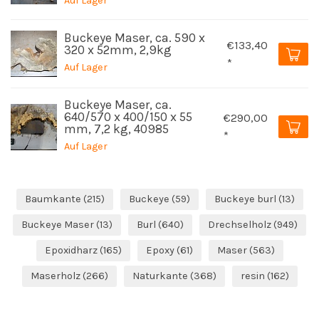
Auf Lager
Buckeye Maser, ca. 590 x
€133,40
320 x 52mm, 2,9kg
*
Auf Lager
Buckeye Maser, ca.
640/570 x 400/150 x 55
€290,00
mm, 7,2 kg, 40985
*
Auf Lager
Baumkante
(215)
Buckeye
(59)
Buckeye burl
(13)
Buckeye Maser
(13)
Burl
(640)
Drechselholz
(949)
Epoxidharz
(165)
Epoxy
(61)
Maser
(563)
Maserholz
(266)
Naturkante
(368)
resin
(162)