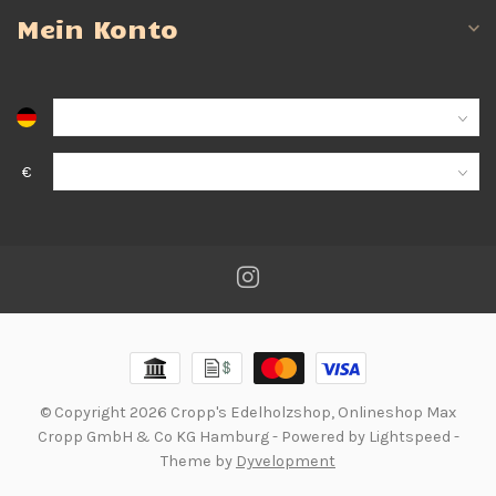
Mein Konto
€
© Copyright 2026 Cropp's Edelholzshop, Onlineshop Max
Cropp GmbH & Co KG Hamburg
- Powered by
Lightspeed
-
Theme by
Dyvelopment