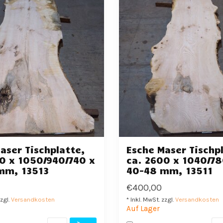
aser Tischplatte,
Esche Maser Tischp
0 x 1050/940/740 x
ca. 2600 x 1040/7
mm, 13513
40-48 mm, 13511
€400,00
zzgl.
Versandkosten
* Inkl. MwSt. zzgl.
Versandkosten
Auf Lager