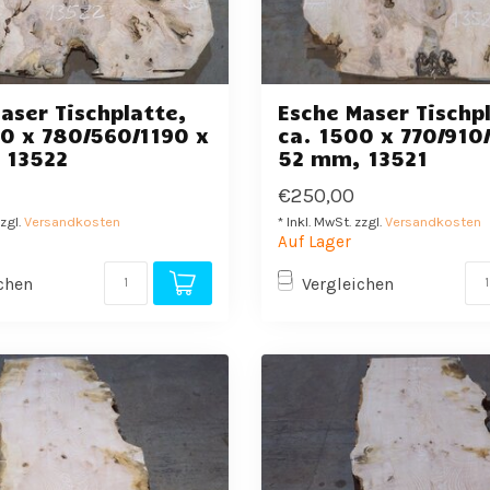
aser Tischplatte,
Esche Maser Tischp
0 x 780/560/1190 x
ca. 1500 x 770/910
 13522
52 mm, 13521
€250,00
zzgl.
Versandkosten
* Inkl. MwSt. zzgl.
Versandkosten
Auf Lager
chen
Vergleichen