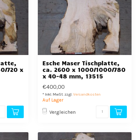
latte,
Esche Maser Tischplatte,
0/720 x
ca. 2600 x 1000/1000/780
x 40-48 mm, 13515
€400,00
* Inkl. MwSt. zzgl.
Versandkosten
Auf Lager
Vergleichen