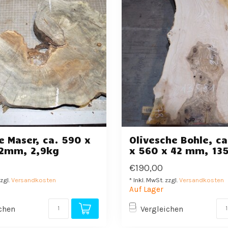
 Maser, ca. 590 x
Olivesche Bohle, c
52mm, 2,9kg
x 560 x 42 mm, 13
€190,00
zzgl.
Versandkosten
* Inkl. MwSt. zzgl.
Versandkosten
Auf Lager
chen
Vergleichen