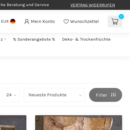
che Beratung und Service
VERTRAG WIDERRUFEN
0
Mein Konto
Wunschzettel
EUR
lz
% Sonderangebote %
Deko- & Trockenfrüchte
Filter