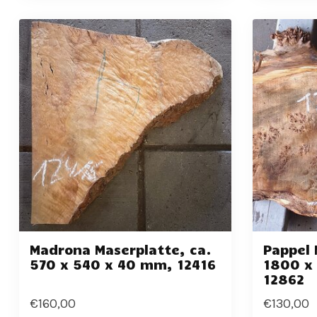
Madrona Maserplatte, ca.
Pappel 
570 x 540 x 40 mm, 12416
1800 x
12862
€160,00
€130,00