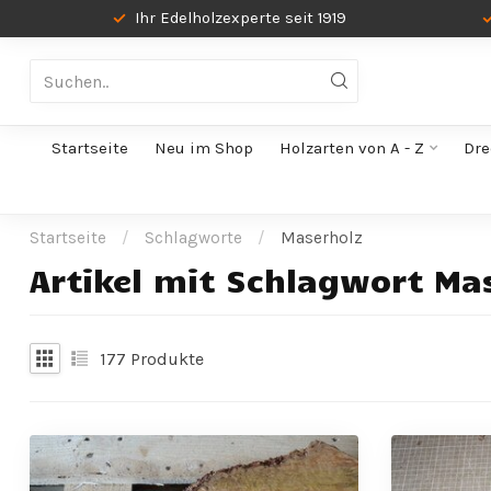
Ihr Edelholzexperte seit 1919
Startseite
Neu im Shop
Holzarten von A - Z
Dre
Startseite
/
Schlagworte
/
Maserholz
Artikel mit Schlagwort Ma
177
Produkte