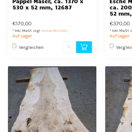
Pappel Maser, ca. 1370 x
Esche M
530 x 52 mm, 12687
ca. 20
52 mm,
€170,00
€370,00
* Inkl. MwSt. zzgl.
Versandkosten
* Inkl. MwSt. 
Auf Lager
Auf Lager
Vergleichen
Verglei