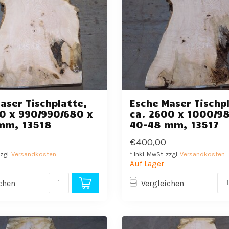
aser Tischplatte,
Esche Maser Tischp
0 x 990/990/680 x
ca. 2600 x 1000/98
mm, 13518
40-48 mm, 13517
€400,00
zzgl.
Versandkosten
* Inkl. MwSt. zzgl.
Versandkosten
Auf Lager
chen
Vergleichen