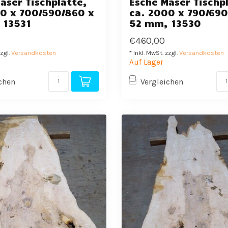
aser Tischplatte,
Esche Maser Tischp
00 x 700/590/860 x
ca. 2000 x 790/690
 13531
52 mm, 13530
€460,00
zzgl.
Versandkosten
* Inkl. MwSt. zzgl.
Versandkosten
Auf Lager
chen
Vergleichen