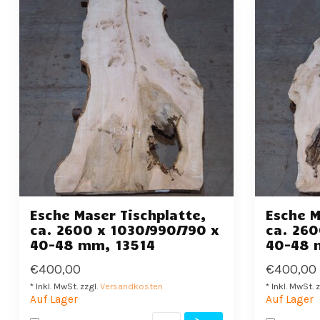
Esche Maser Tischplatte,
Esche M
ca. 2600 x 1030/990/790 x
ca. 260
40-48 mm, 13514
40-48 
€400,00
€400,00
* Inkl. MwSt. zzgl.
Versandkosten
* Inkl. MwSt. 
Auf Lager
Auf Lager