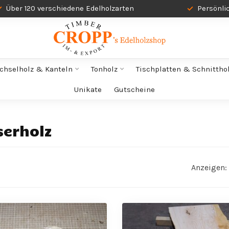
Über 120 verschiedene Edelholzarten
Persönli
chselholz & Kanteln
Tonholz
Tischplatten & Schnittho
Unikate
Gutscheine
serholz
Anzeigen: