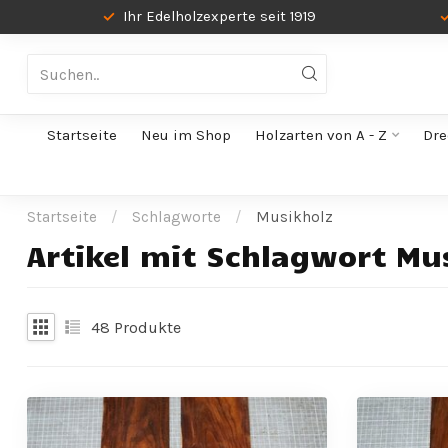
Ihr Edelholzexperte seit 1919
Startseite
Neu im Shop
Holzarten von A - Z
Dre
Startseite
/
Schlagworte
/
Musikholz
Artikel mit Schlagwort Mu
48
Produkte