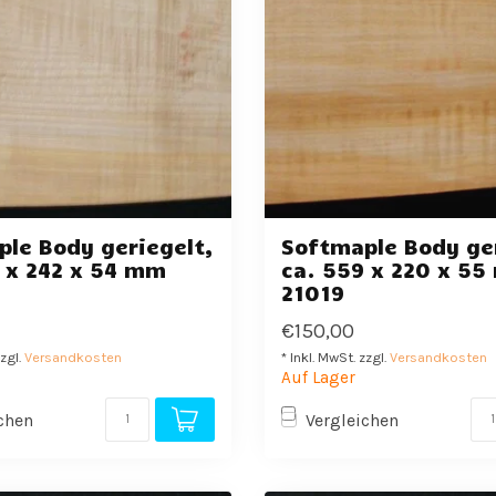
le Body geriegelt,
Softmaple Body ger
 x 242 x 54 mm
ca. 559 x 220 x 5
21019
€150,00
zzgl.
Versandkosten
* Inkl. MwSt. zzgl.
Versandkosten
Auf Lager
chen
Vergleichen