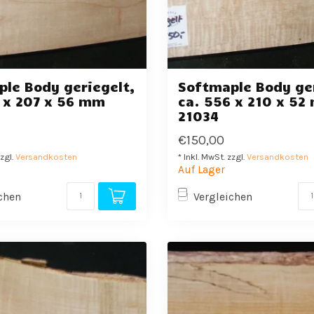
le Body geriegelt,
Softmaple Body ger
 x 207 x 56 mm
ca. 556 x 210 x 52
21034
€150,00
zzgl.
Versandkosten
* Inkl. MwSt. zzgl.
Versandkosten
Auf Lager
chen
Vergleichen