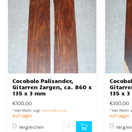
Cocobolo Palisander,
Cocobol
Gitarren Zargen, ca. 860 x
Gitarre
135 x 3 mm
135 x 
€100,00
€100,00
* Inkl. MwSt. zzgl.
Versandkosten
* Inkl. MwSt. 
Auf Lager
Auf Lager
Vergleichen
Verglei