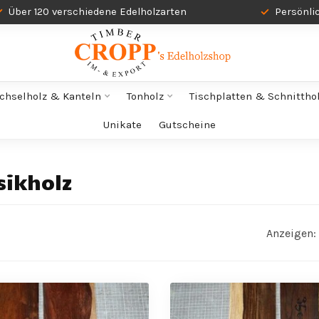
Über 120 verschiedene Edelholzarten
Persönli
chselholz & Kanteln
Tonholz
Tischplatten & Schnittho
Unikate
Gutscheine
sikholz
Anzeigen: