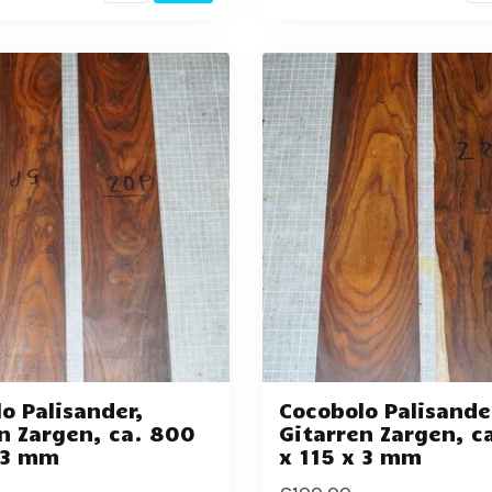
o Palisander,
Cocobolo Palisande
n Zargen, ca. 800
Gitarren Zargen, c
 3 mm
x 115 x 3 mm