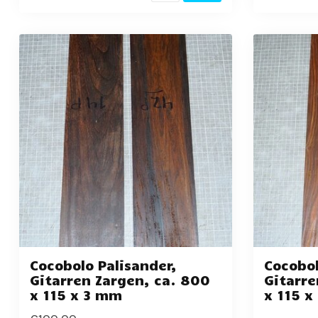
Cocobolo Palisander,
Cocobol
Gitarren Zargen, ca. 800
Gitarre
x 115 x 3 mm
x 115 x