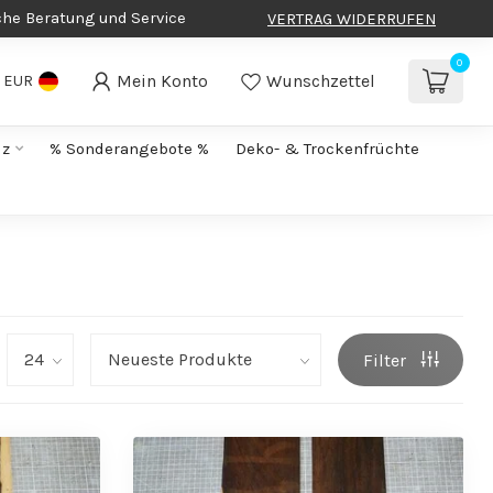
che Beratung und Service
VERTRAG WIDERRUFEN
0
Mein Konto
Wunschzettel
EUR
lz
% Sonderangebote %
Deko- & Trockenfrüchte
Filter