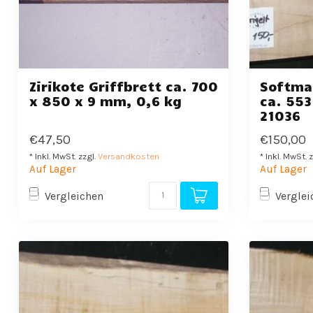
Zirikote Griffbrett ca. 700
Softmap
x 850 x 9 mm, 0,6 kg
ca. 553
21036
€47,50
€150,00
* Inkl. MwSt. zzgl.
Versandkosten
* Inkl. MwSt. 
Auf Lager
Auf Lager
Vergleichen
Verglei