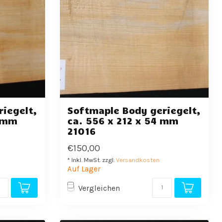
iegelt,
Softmaple Body geriegelt,
5 mm
ca. 556 x 212 x 54 mm
21016
€150,00
* Inkl. MwSt. zzgl.
Versandkosten
Auf Lager
Vergleichen