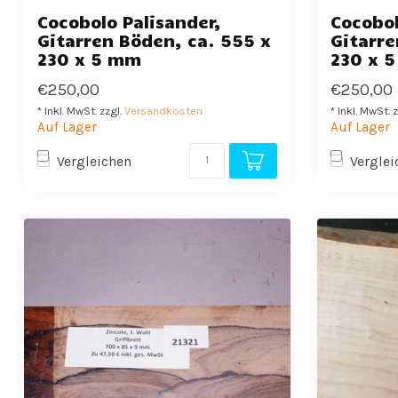
Cocobolo Palisander,
Cocobol
Gitarren Böden, ca. 555 x
Gitarre
230 x 5 mm
230 x 
€250,00
€250,00
* Inkl. MwSt. zzgl.
Versandkosten
* Inkl. MwSt. 
Auf Lager
Auf Lager
Vergleichen
Verglei