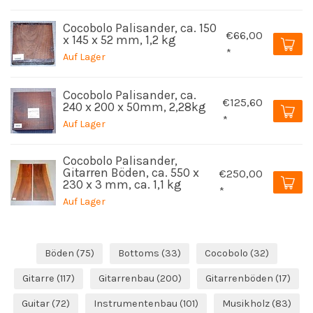
Cocobolo Palisander, ca. 150
€66,00
x 145 x 52 mm, 1,2 kg
*
Auf Lager
Cocobolo Palisander, ca.
€125,60
240 x 200 x 50mm, 2,28kg
*
Auf Lager
Cocobolo Palisander,
Gitarren Böden, ca. 550 x
€250,00
230 x 3 mm, ca. 1,1 kg
*
Auf Lager
Böden
(75)
Bottoms
(33)
Cocobolo
(32)
Gitarre
(117)
Gitarrenbau
(200)
Gitarrenböden
(17)
Guitar
(72)
Instrumentenbau
(101)
Musikholz
(83)