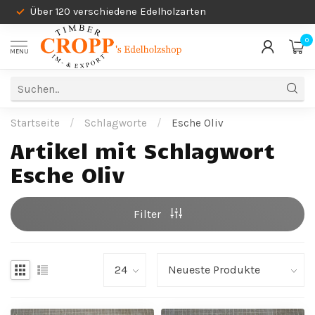
Über 120 verschiedene Edelholzarten
0
MENU
Startseite
/
Schlagworte
/
Esche Oliv
Artikel mit Schlagwort
Esche Oliv
Filter