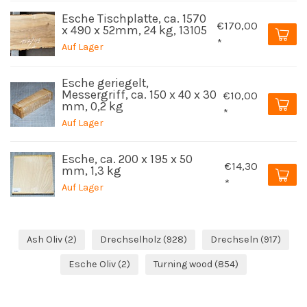
Esche Tischplatte, ca. 1570
€170,00
x 490 x 52mm, 24 kg, 13105
*
Auf Lager
Esche geriegelt,
Messergriff, ca. 150 x 40 x 30
€10,00
mm, 0,2 kg
*
Auf Lager
Esche, ca. 200 x 195 x 50
€14,30
mm, 1,3 kg
*
Auf Lager
Ash Oliv
(2)
Drechselholz
(928)
Drechseln
(917)
Esche Oliv
(2)
Turning wood
(854)