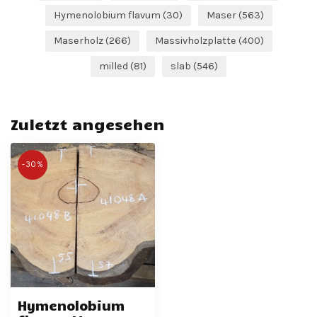
Hymenolobium flavum
(30)
Maser
(563)
Maserholz
(266)
Massivholzplatte
(400)
milled
(81)
slab
(546)
Zuletzt angesehen
-30%
Hymenolobium