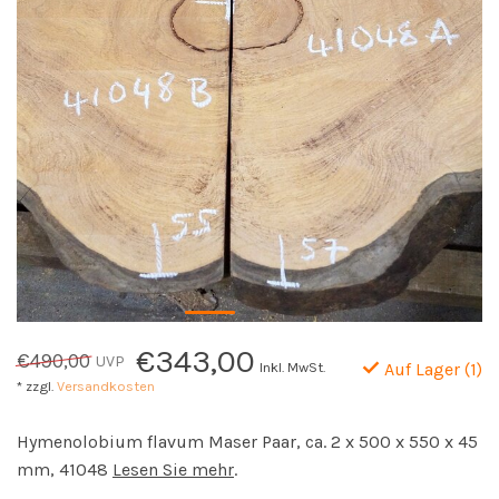
€343,00
€490,00
UVP
Inkl. MwSt.
Auf Lager (1)
* zzgl.
Versandkosten
Hymenolobium flavum Maser Paar, ca. 2 x 500 x 550 x 45
mm, 41048
Lesen Sie mehr
.