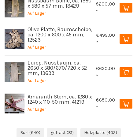
Nussbaum Bohle, ca. 1950
€200,00
x 580 x 57 mm, 13429
*
Auf Lager
Olive Platte, Baumscheibe,
ca. 1200 x 600 x 45 mm,
€499,00
12523
*
Auf Lager
Europ. Nussbaum, ca.
2650 x 580/670/720 x 52
€630,00
mm, 13633
*
Auf Lager
Amaranth Stern, ca. 1280 x
€650,00
1240 x 110-50 mm, 41219
*
Auf Lager
Burl
(640)
gefräst
(81)
Holzplatte
(402)