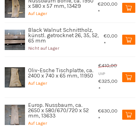
Nussbaum Bohle, ca. 1950
€200,00
x 580 x 57 mm, 13429
*
Auf Lager
Black Walnut Schnittholz,
künstl. getrocknet 26, 35, 52,
€0,00
65 mm
*
Nicht auf Lager
€410,00
Oliv-Esche Tischplatte, ca.
UVP
2400 x 740 x 65 mm, 11950
€325,00
Auf Lager
*
Europ. Nussbaum, ca.
2650 x 580/670/720 x 52
€630,00
mm, 13633
*
Auf Lager