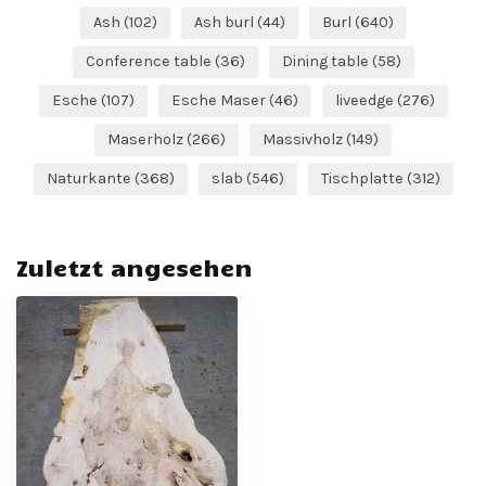
Ash
(102)
Ash burl
(44)
Burl
(640)
Conference table
(36)
Dining table
(58)
Esche
(107)
Esche Maser
(46)
liveedge
(276)
Maserholz
(266)
Massivholz
(149)
Naturkante
(368)
slab
(546)
Tischplatte
(312)
Zuletzt angesehen