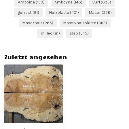
Amboina
(150)
Amboyna
(146)
Burl
(635)
gefräst
(81)
Holzplatte
(401)
Maser
(558)
Maserholz
(265)
Massivholzplatte
(399)
milled
(81)
slab
(545)
Zuletzt angesehen