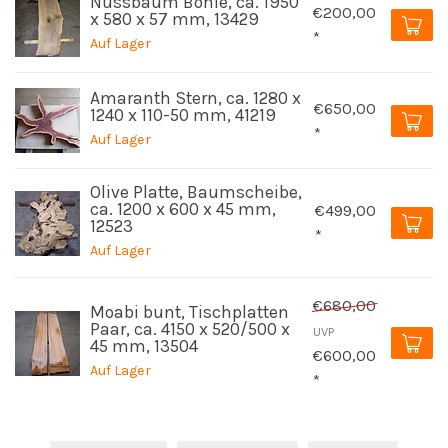
Nussbaum Bohle, ca. 1950
€200,00
x 580 x 57 mm, 13429
*
Auf Lager
Amaranth Stern, ca. 1280 x
€650,00
1240 x 110-50 mm, 41219
*
Auf Lager
Olive Platte, Baumscheibe,
ca. 1200 x 600 x 45 mm,
€499,00
12523
*
Auf Lager
€680,00
Moabi bunt, Tischplatten
Paar, ca. 4150 x 520/500 x
UVP
45 mm, 13504
€600,00
Auf Lager
*