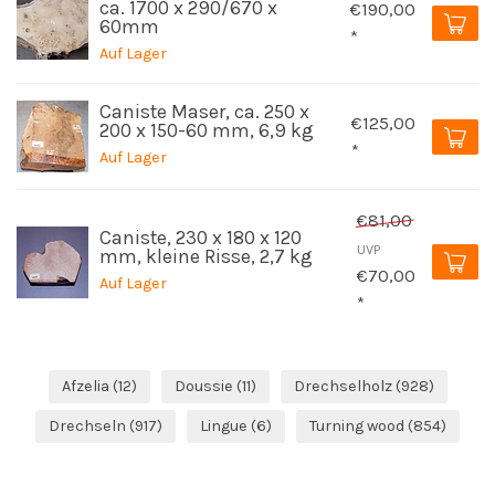
ca. 1700 x 290/670 x
€190,00
60mm
*
Auf Lager
Caniste Maser, ca. 250 x
€125,00
200 x 150-60 mm, 6,9 kg
*
Auf Lager
€81,00
Caniste, 230 x 180 x 120
UVP
mm, kleine Risse, 2,7 kg
€70,00
Auf Lager
*
Afzelia
(12)
Doussie
(11)
Drechselholz
(928)
Drechseln
(917)
Lingue
(6)
Turning wood
(854)