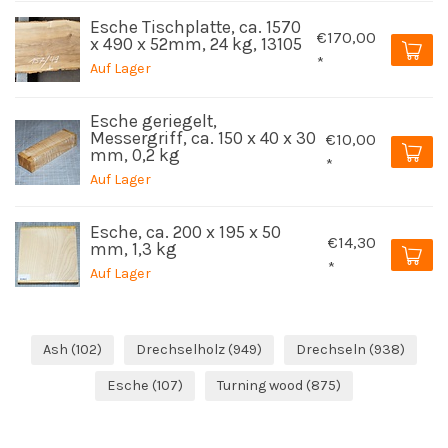
Esche Tischplatte, ca. 1570
€170,00
x 490 x 52mm, 24 kg, 13105
*
Auf Lager
Esche geriegelt,
Messergriff, ca. 150 x 40 x 30
€10,00
mm, 0,2 kg
*
Auf Lager
Esche, ca. 200 x 195 x 50
€14,30
mm, 1,3 kg
*
Auf Lager
Ash
(102)
Drechselholz
(949)
Drechseln
(938)
Esche
(107)
Turning wood
(875)