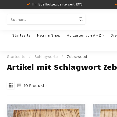
Ihr Edelholzexperte seit 1919
Startseite
Neu im Shop
Holzarten von A - Z
Dre
Startseite
/
Schlagworte
/
Zebrawood
Artikel mit Schlagwort Z
10
Produkte