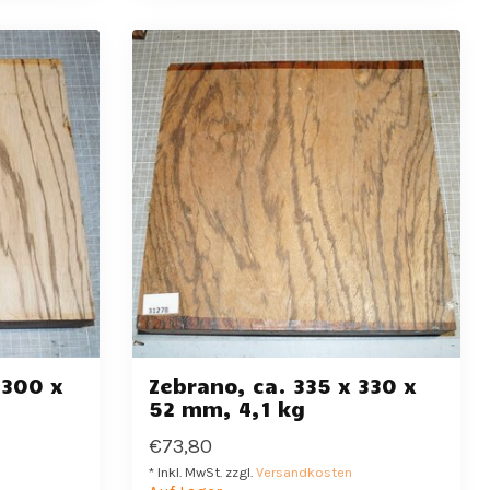
 300 x
Zebrano, ca. 335 x 330 x
52 mm, 4,1 kg
€73,80
* Inkl. MwSt. zzgl.
Versandkosten