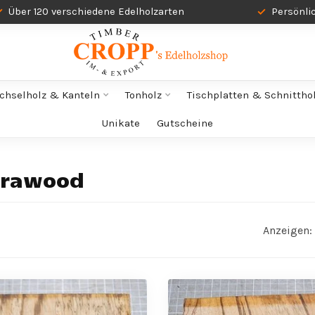
Über 120 verschiedene Edelholzarten
Persönli
chselholz & Kanteln
Tonholz
Tischplatten & Schnittho
Unikate
Gutscheine
ebrawood
Anzeigen: