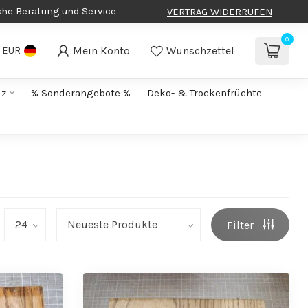
che Beratung und Service
VERTRAG WIDERRUFEN
0
Mein Konto
Wunschzettel
EUR
lz
% Sonderangebote %
Deko- & Trockenfrüchte
Filter