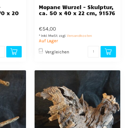
-
Mopane Wurzel - Skulptur,
70 x 20
ca. 50 x 40 x 22 cm, 91576
€54,00
* Inkl. MwSt. zzgl.
Versandkosten
Auf Lager
Vergleichen