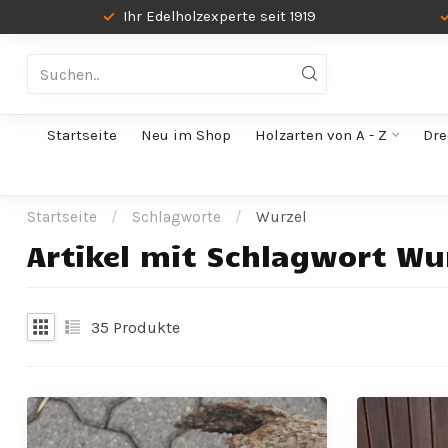
Ihr Edelholzexperte seit 1919
Startseite
Neu im Shop
Holzarten von A - Z
Dre
Startseite
/
Schlagworte
/
Wurzel
Artikel mit Schlagwort Wu
35
Produkte