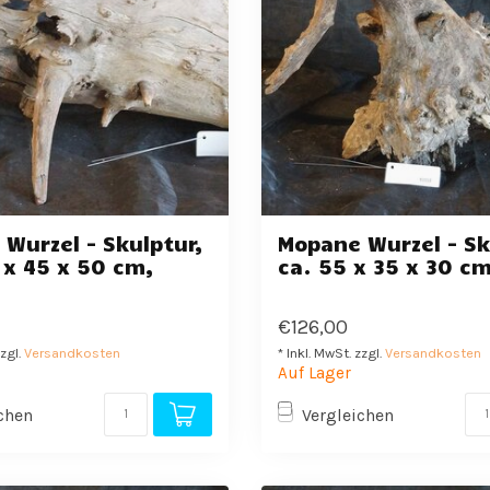
Wurzel - Skulptur,
Mopane Wurzel - Sk
 x 45 x 50 cm,
ca. 55 x 35 x 30 c
€126,00
zzgl.
Versandkosten
* Inkl. MwSt. zzgl.
Versandkosten
Auf Lager
chen
Vergleichen