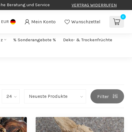
che Beratung und Service
VERTRAG WIDERRUFEN
0
Mein Konto
Wunschzettel
EUR
lz
% Sonderangebote %
Deko- & Trockenfrüchte
Filter