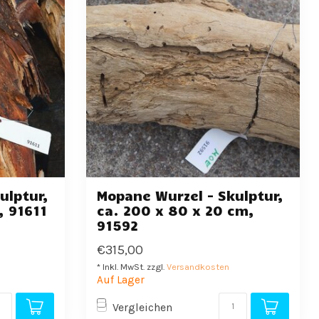
ulptur,
Mopane Wurzel - Skulptur,
, 91611
ca. 200 x 80 x 20 cm,
91592
€315,00
* Inkl. MwSt. zzgl.
Versandkosten
Auf Lager
Vergleichen