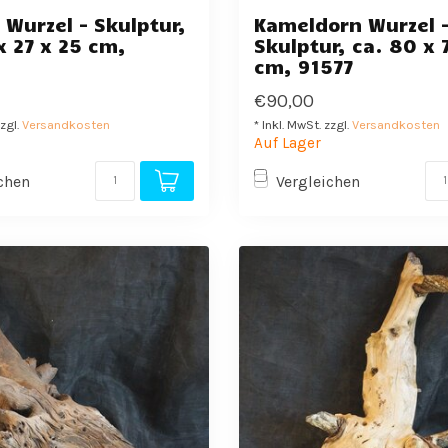
Wurzel - Skulptur,
Kameldorn Wurzel 
x 27 x 25 cm,
Skulptur, ca. 80 x 
cm, 91577
€90,00
zzgl.
Versandkosten
* Inkl. MwSt. zzgl.
Versandkosten
Auf Lager
chen
Vergleichen