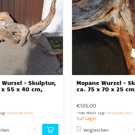
Wurzel - Skulptur,
Mopane Wurzel - Sk
 x 55 x 40 cm,
ca. 75 x 70 x 25 cm
€135,00
zzgl.
Versandkosten
* Inkl. MwSt. zzgl.
Versandkosten
Auf Lager
chen
Vergleichen