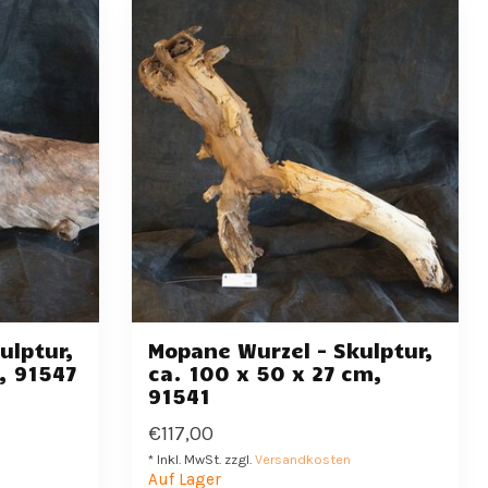
ulptur,
Mopane Wurzel - Skulptur,
, 91547
ca. 100 x 50 x 27 cm,
91541
€117,00
* Inkl. MwSt. zzgl.
Versandkosten
Auf Lager