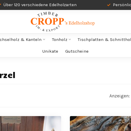
Über 120 verschiedene Edelholzarten
Persönli
chselholz & Kanteln
Tonholz
Tischplatten & Schnittho
Unikate
Gutscheine
rzel
Anzeigen: