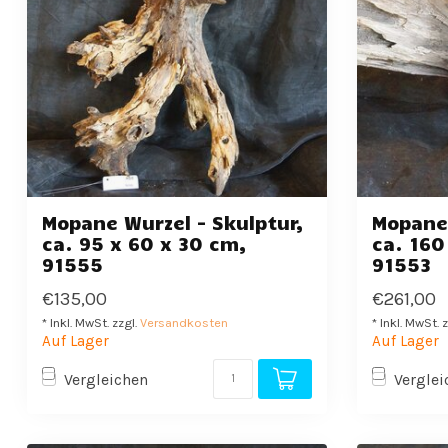
Mopane Wurzel - Skulptur,
Mopane 
ca. 95 x 60 x 30 cm,
ca. 160
91555
91553
€135,00
€261,00
* Inkl. MwSt. zzgl.
Versandkosten
* Inkl. MwSt. 
Auf Lager
Auf Lager
Vergleichen
Verglei