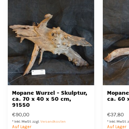
Mopane Wurzel - Skulptur,
Mopane 
ca. 70 x 40 x 50 cm,
ca. 60 
91550
€90,00
€37,80
* Inkl. MwSt. zzgl.
Versandkosten
* Inkl. MwSt. 
Auf Lager
Auf Lager