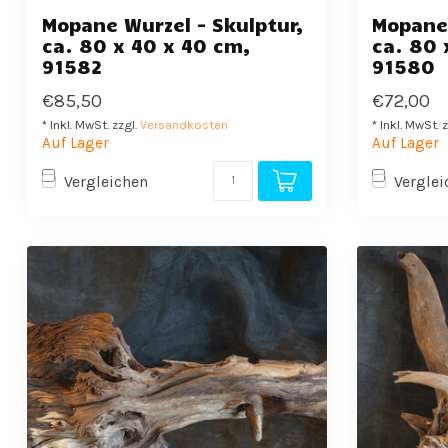
Mopane Wurzel - Skulptur,
Mopane 
ca. 80 x 40 x 40 cm,
ca. 80 
91582
91580
€85,50
€72,00
* Inkl. MwSt. zzgl.
Versandkosten
* Inkl. MwSt. 
Auf Lager
Auf Lager
Vergleichen
Verglei