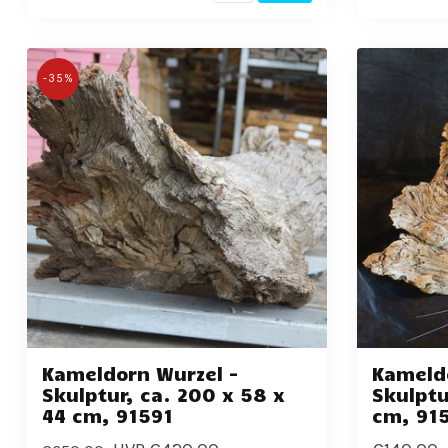
-35%
Kameldorn Wurzel -
Kameld
Skulptur, ca. 200 x 58 x
Skulptu
44 cm, 91591
cm, 91