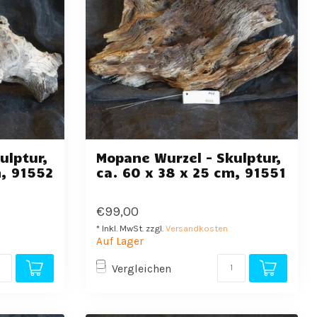
ulptur,
Mopane Wurzel - Skulptur,
m, 91552
ca. 60 x 38 x 25 cm, 91551
€99,00
* Inkl. MwSt. zzgl.
Versandkosten
Auf Lager
Vergleichen