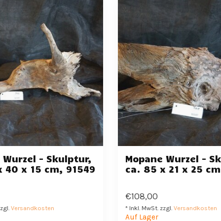
Wurzel - Skulptur,
Mopane Wurzel - Sk
x 40 x 15 cm, 91549
ca. 85 x 21 x 25 cm
€108,00
zzgl.
Versandkosten
* Inkl. MwSt. zzgl.
Versandkosten
Auf Lager