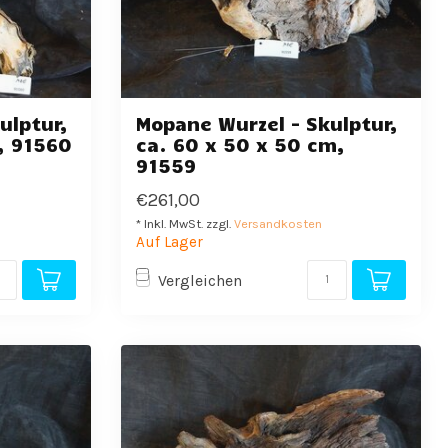
ulptur,
Mopane Wurzel - Skulptur,
m, 91560
ca. 60 x 50 x 50 cm,
91559
€261,00
* Inkl. MwSt. zzgl.
Versandkosten
Auf Lager
Vergleichen