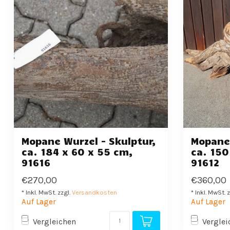
Mopane Wurzel - Skulptur,
Mopane 
ca. 184 x 60 x 55 cm,
ca. 150
91616
91612
€270,00
€360,00
* Inkl. MwSt. zzgl.
Versandkosten
* Inkl. MwSt. 
Auf Lager
Auf Lager
Vergleichen
Verglei