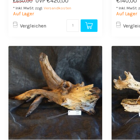
UVP
€420,00
€140,00
€650,00
* Inkl. MwSt. zzgl.
Versandkosten
* Inkl. MwSt. 
Auf Lager
Auf Lager
Vergleichen
Verglei