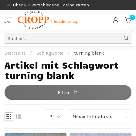
Über 120 verschiedene Edelholzarten
0
MENU
Startseite
/
Schlagworte
/
turning blank
Artikel mit Schlagwort
turning blank
Filter