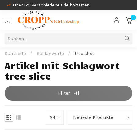
Über 120 verschiedene Edelholzarten
0
MENU
Startseite
/
Schlagworte
/
tree slice
Artikel mit Schlagwort
tree slice
Filter