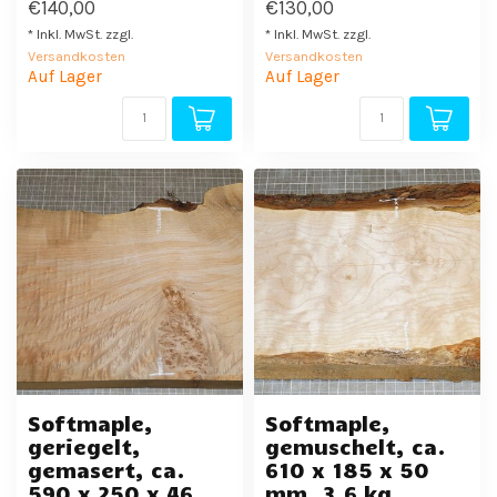
€140,00
€130,00
* Inkl. MwSt. zzgl.
* Inkl. MwSt. zzgl.
Versandkosten
Versandkosten
Auf Lager
Auf Lager
Softmaple,
Softmaple,
geriegelt,
gemuschelt, ca.
gemasert, ca.
610 x 185 x 50
590 x 250 x 46
mm, 3,6 kg