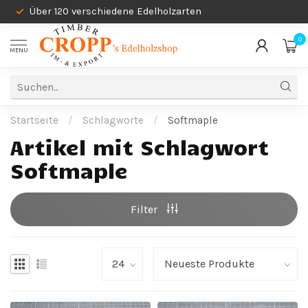
Über 120 verschiedene Edelholzarten
0
MENU
Startseite
/
Schlagworte
/
Softmaple
Artikel mit Schlagwort
Softmaple
Filter