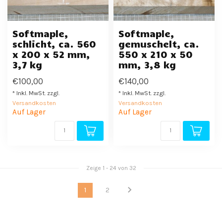
Softmaple,
Softmaple,
schlicht, ca. 560
gemuschelt, ca.
x 200 x 52 mm,
550 x 210 x 50
3,7 kg
mm, 3,8 kg
€100,00
€140,00
* Inkl. MwSt. zzgl.
* Inkl. MwSt. zzgl.
Versandkosten
Versandkosten
Auf Lager
Auf Lager
Zeige
1
-
24
von 32
1
2