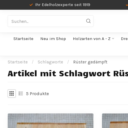
Ihr Edelholzexperte seit 1919
Startseite
Neu im Shop
Holzarten von A - Z
Dre
Startseite
/
Schlagworte
/
Rüster gedämpft
Artikel mit Schlagwort Rü
5
Produkte