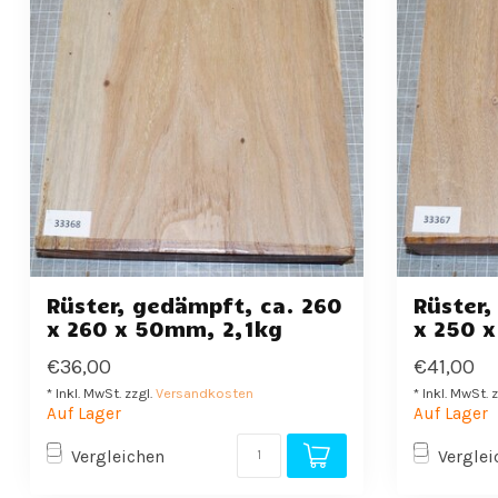
Rüster, gedämpft, ca. 260
Rüster,
x 260 x 50mm, 2,1kg
x 250 
€36,00
€41,00
* Inkl. MwSt. zzgl.
Versandkosten
* Inkl. MwSt. 
Auf Lager
Auf Lager
Vergleichen
Verglei