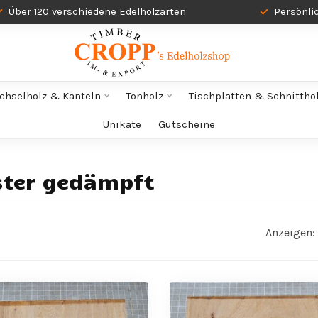
Über 120 verschiedene Edelholzarten
Persönli
chselholz & Kanteln
Tonholz
Tischplatten & Schnittho
Unikate
Gutscheine
ster gedämpft
Anzeigen: