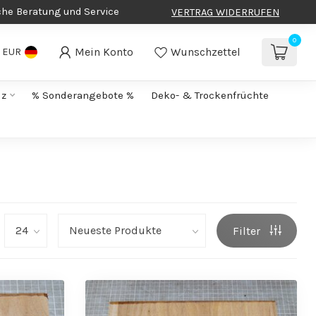
che Beratung und Service
VERTRAG WIDERRUFEN
0
Mein Konto
Wunschzettel
EUR
lz
% Sonderangebote %
Deko- & Trockenfrüchte
Filter