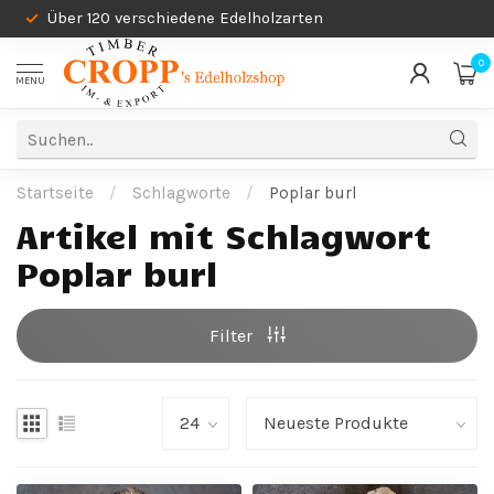
Über 120 verschiedene Edelholzarten
0
MENU
Startseite
/
Schlagworte
/
Poplar burl
Artikel mit Schlagwort
Poplar burl
Filter