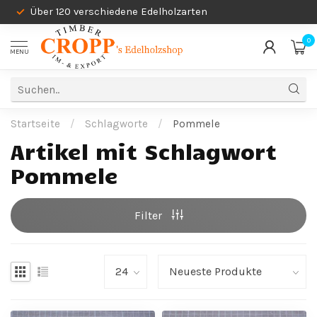
Über 120 verschiedene Edelholzarten
0
MENU
Startseite
/
Schlagworte
/
Pommele
Artikel mit Schlagwort
Pommele
Filter