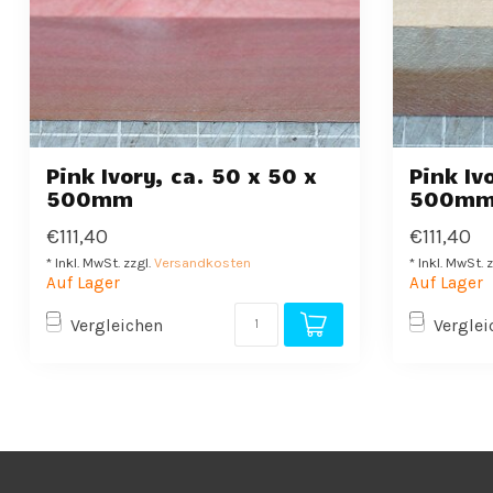
Pink Ivory, ca. 50 x 50 x
Pink Iv
500mm
500m
€111,40
€111,40
* Inkl. MwSt. zzgl.
Versandkosten
* Inkl. MwSt. 
Auf Lager
Auf Lager
Vergleichen
Verglei