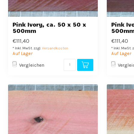
Pink Ivory, ca. 50 x 50 x
Pink Iv
500mm
500m
€111,40
€111,40
* Inkl. MwSt. zzgl.
Versandkosten
* Inkl. MwSt. 
Auf Lager
Auf Lager
Vergleichen
Verglei