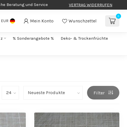
che Beratung und Service
VERTRAG WIDERRUFEN
0
Mein Konto
Wunschzettel
EUR
lz
% Sonderangebote %
Deko- & Trockenfrüchte
Filter