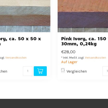
ory, ca. 50 x 50 x
Pink Ivory, ca. 150
m
30mm, 0,24kg
€28,00
zzgl.
Versandkosten
* Inkl. MwSt. zzgl.
Versandkosten
Auf Lager
chen
Vergleichen