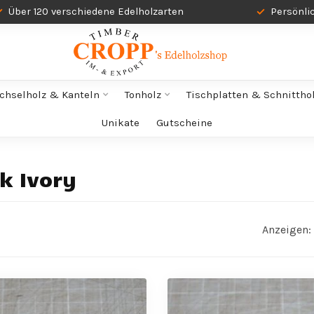
Über 120 verschiedene Edelholzarten
Persönli
chselholz & Kanteln
Tonholz
Tischplatten & Schnittho
Unikate
Gutscheine
k Ivory
Anzeigen: