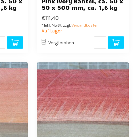
ca. 50 x
Pink Ivory Kantel, ca. 50 x
1,6 kg
50 x 500 mm, ca. 1,6 kg
€111,40
* Inkl. MwSt. zzgl.
Versandkosten
Auf Lager
Vergleichen