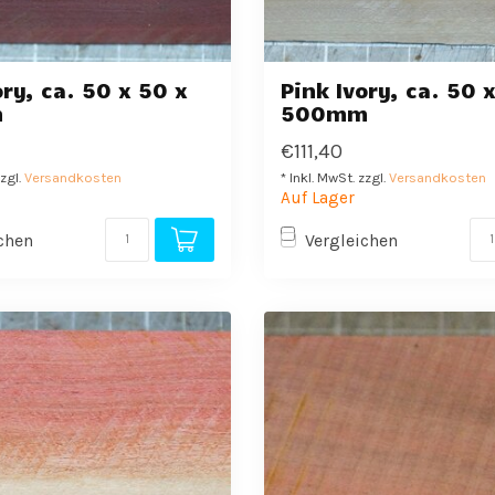
ory, ca. 50 x 50 x
Pink Ivory, ca. 50 
m
500mm
€111,40
zzgl.
Versandkosten
* Inkl. MwSt. zzgl.
Versandkosten
Auf Lager
chen
Vergleichen