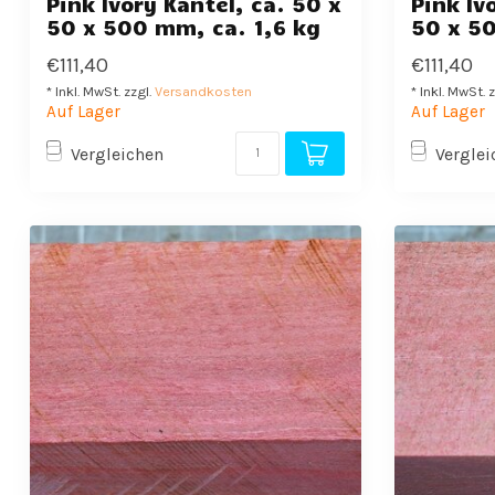
Pink Ivory Kantel, ca. 50 x
Pink Iv
50 x 500 mm, ca. 1,6 kg
50 x 50
€111,40
€111,40
* Inkl. MwSt. zzgl.
Versandkosten
* Inkl. MwSt. 
Auf Lager
Auf Lager
Vergleichen
Verglei