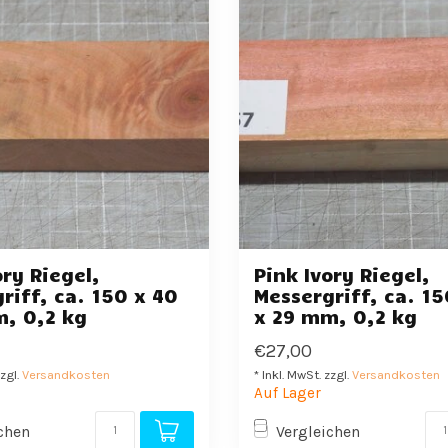
ory Riegel,
Pink Ivory Riegel,
riff, ca. 150 x 40
Messergriff, ca. 15
m, 0,2 kg
x 29 mm, 0,2 kg
€27,00
zzgl.
Versandkosten
* Inkl. MwSt. zzgl.
Versandkosten
Auf Lager
chen
Vergleichen