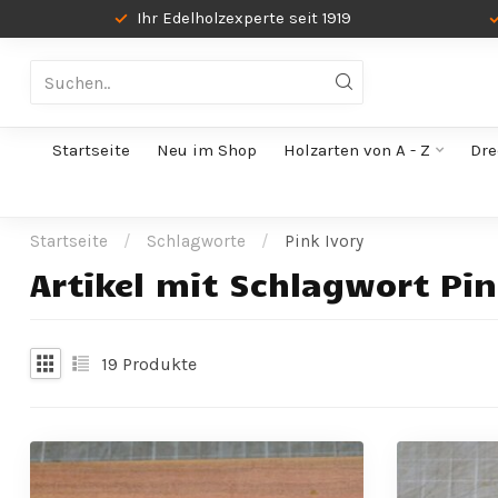
Ihr Edelholzexperte seit 1919
Startseite
Neu im Shop
Holzarten von A - Z
Dre
Startseite
/
Schlagworte
/
Pink Ivory
Artikel mit Schlagwort Pin
19
Produkte