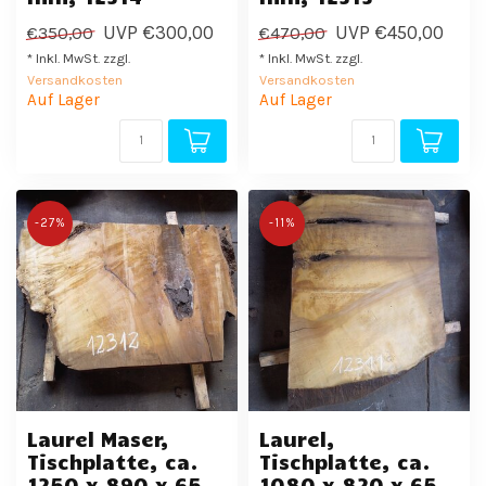
UVP
€300,00
UVP
€450,00
€350,00
€470,00
* Inkl. MwSt. zzgl.
* Inkl. MwSt. zzgl.
Versandkosten
Versandkosten
Auf Lager
Auf Lager
-27%
-11%
Laurel Maser,
Laurel,
Tischplatte, ca.
Tischplatte, ca.
1250 x 890 x 65
1080 x 820 x 65