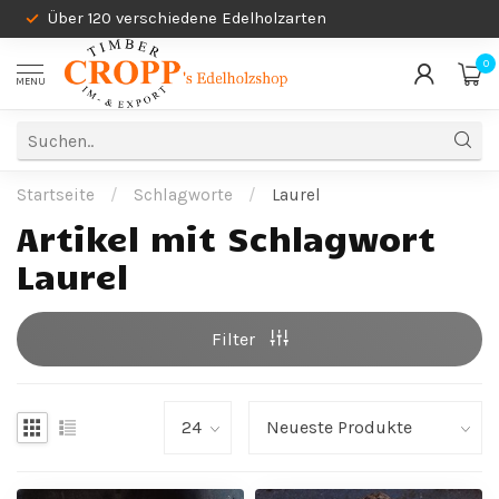
Über 120 verschiedene Edelholzarten
0
MENU
Startseite
/
Schlagworte
/
Laurel
Artikel mit Schlagwort
Laurel
Filter