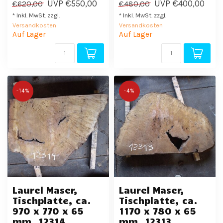
UVP
€550,00
UVP
€400,00
€620,00
€480,00
* Inkl. MwSt. zzgl.
* Inkl. MwSt. zzgl.
Versandkosten
Versandkosten
Auf Lager
Auf Lager
-14%
-4%
Laurel Maser,
Laurel Maser,
Tischplatte, ca.
Tischplatte, ca.
970 x 770 x 65
1170 x 780 x 65
mm, 12314
mm, 12313