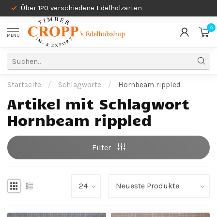
Über 120 verschiedene Edelholzarten
0
MENU
Startseite
/
Schlagworte
/
Hornbeam rippled
Artikel mit Schlagwort
Hornbeam rippled
Filter