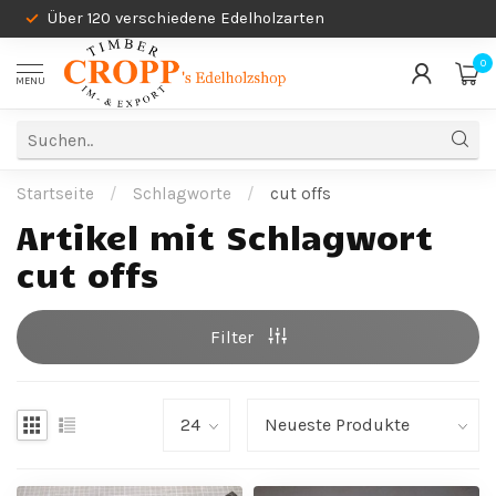
Über 120 verschiedene Edelholzarten
0
MENU
Startseite
/
Schlagworte
/
cut offs
Artikel mit Schlagwort
cut offs
Filter