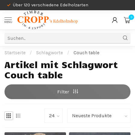
Über 120 verschiedene Edelholzarten
0
MENU
Startseite
/
Schlagworte
/
Couch table
Artikel mit Schlagwort
Couch table
Filter