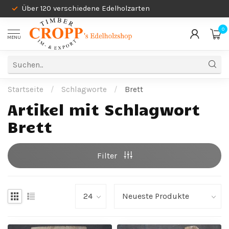
Über 120 verschiedene Edelholzarten
0
MENU
Startseite
/
Schlagworte
/
Brett
Artikel mit Schlagwort
Brett
Filter