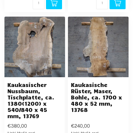
Kaukasischer
Kaukasische
Nussbaum,
Rüster, Maser,
Tischplatte, ca.
Bohle, ca. 1700 x
1380(1200) x
480 x 52 mm,
540/840 x 45
13768
mm, 13769
€380,00
€240,00
* Inkl. MwSt. zzgl.
* Inkl. MwSt. zzgl.