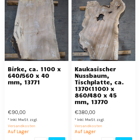
Birke, ca. 1100 x
Kaukasischer
640/560 x 40
Nussbaum,
mm, 13771
Tischplatte, ca.
1370(1100) x
860/480 x 45
mm, 13770
€90,00
€380,00
* Inkl. MwSt. zzgl.
* Inkl. MwSt. zzgl.
Versandkosten
Versandkosten
Auf Lager
Auf Lager