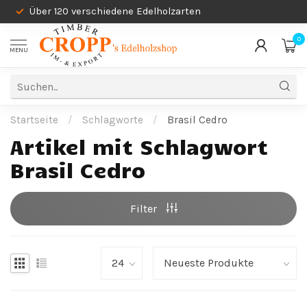
Über 120 verschiedene Edelholzarten
0
MENU
Startseite
/
Schlagworte
/
Brasil Cedro
Artikel mit Schlagwort
Brasil Cedro
Filter