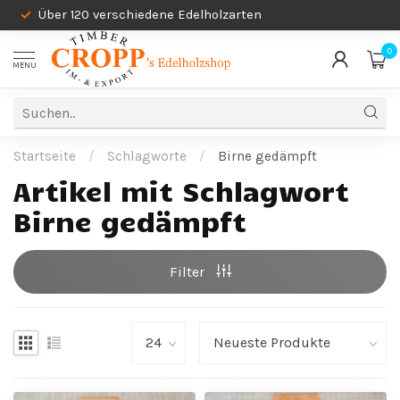
Über 120 verschiedene Edelholzarten
0
MENU
Startseite
/
Schlagworte
/
Birne gedämpft
Artikel mit Schlagwort
Birne gedämpft
Filter