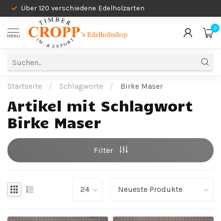
Über 120 verschiedene Edelholzarten
0
MENU
Startseite
/
Schlagworte
/
Birke Maser
Artikel mit Schlagwort
Birke Maser
Filter