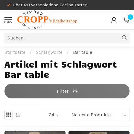
Über 120 verschiedene Edelholzarten
0
MENU
Startseite
/
Schlagworte
/
Bar table
Artikel mit Schlagwort
Bar table
Filter