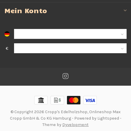
Mein Konto
€
© Copyright 2026 Cropp's Edelholzshop, Onlineshop Max
Cropp GmbH & Co KG Hamburg
- Powered by
Lightspeed
-
Theme by
Dyvelopment