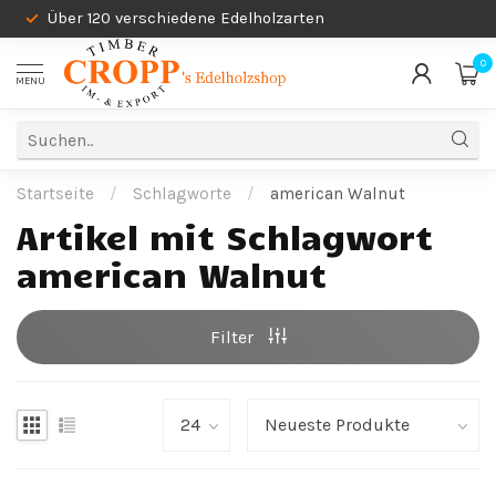
Über 120 verschiedene Edelholzarten
0
MENU
Startseite
/
Schlagworte
/
american Walnut
Artikel mit Schlagwort
american Walnut
Filter