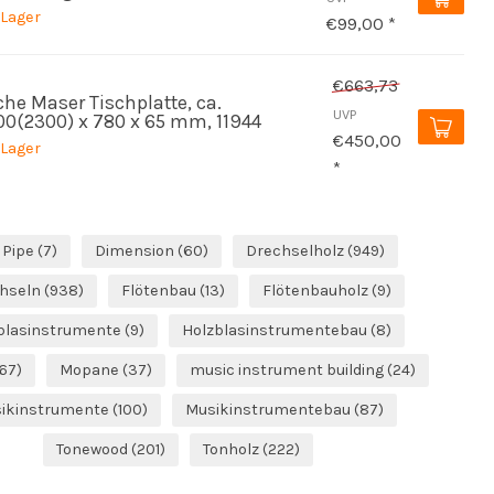
 Lager
€99,00 *
€663,73
che Maser Tischplatte, ca.
UVP
00(2300) x 780 x 65 mm, 11944
€450,00
 Lager
*
 Pipe
(7)
Dimension
(60)
Drechselholz
(949)
hseln
(938)
Flötenbau
(13)
Flötenbauholz
(9)
blasinstrumente
(9)
Holzblasinstrumentebau
(8)
67)
Mopane
(37)
music instrument building
(24)
ikinstrumente
(100)
Musikinstrumentebau
(87)
Tonewood
(201)
Tonholz
(222)