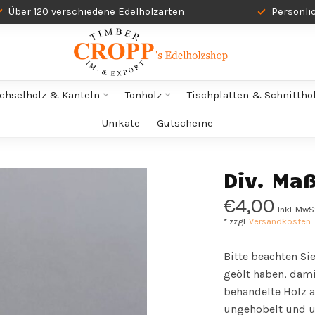
Über 120 verschiedene Edelholzarten
Persönli
chselholz & Kanteln
Tonholz
Tischplatten & Schnittho
Unikate
Gutscheine
Div. Ma
€4,00
Inkl. MwS
* zzgl.
Versandkosten
Bitte beachten Si
geölt haben, dami
behandelte Holz a
ungehobelt und u