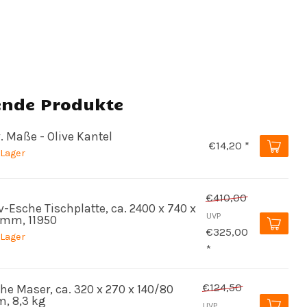
ende Produkte
. Maße - Olive Kantel
€14,20 *
 Lager
€410,00
v-Esche Tischplatte, ca. 2400 x 740 x
UVP
 mm, 11950
€325,00
 Lager
*
€124,50
he Maser, ca. 320 x 270 x 140/80
, 8,3 kg
UVP