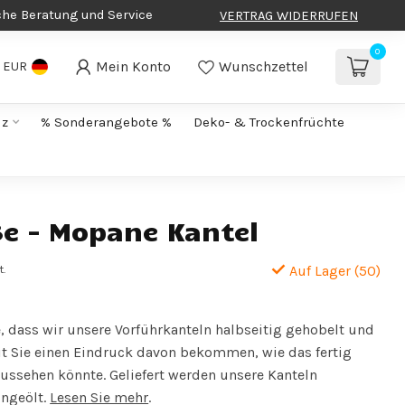
che Beratung und Service
VERTRAG WIDERRUFEN
0
Mein Konto
Wunschzettel
EUR
lz
% Sonderangebote %
Deko- & Trockenfrüchte
ße - Mopane Kantel
t.
Auf Lager (50)
e, dass wir unsere Vorführkanteln halbseitig gehobelt und
t Sie einen Eindruck davon bekommen, wie das fertig
ussehen könnte. Geliefert werden unsere Kanteln
ngeölt.
Lesen Sie mehr
.