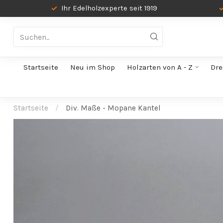
Ihr Edelholzexperte seit 1919
Startseite
Neu im Shop
Holzarten von A - Z
Dre
Startseite
/
Div. Maße - Mopane Kantel