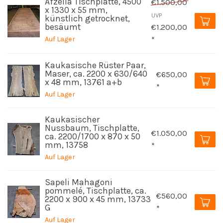
Afzelia Tischplatte, 4500
€1.500,00
x 1330 x 55 mm,
UVP
künstlich getrocknet,
besäumt
€1.200,00
Auf Lager
*
Kaukasische Rüster Paar,
Maser, ca. 2200 x 630/640
€650,00
x 48 mm, 13761 a+b
*
Auf Lager
Kaukasischer
Nussbaum, Tischplatte,
€1.050,00
ca. 2200/1700 x 870 x 50
mm, 13758
*
Auf Lager
Sapeli Mahagoni
pommelé, Tischplatte, ca.
€560,00
2200 x 900 x 45 mm, 13733
G
*
Auf Lager