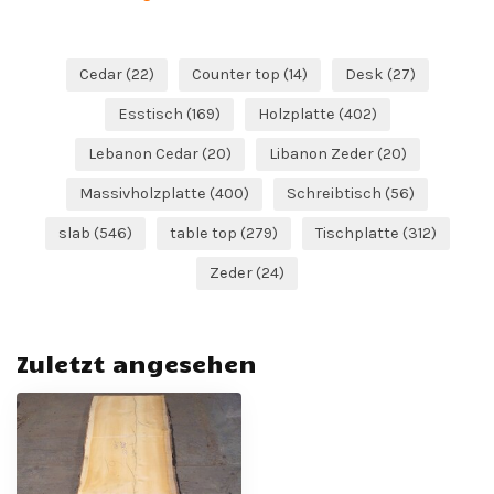
Cedar
(22)
Counter top
(14)
Desk
(27)
Esstisch
(169)
Holzplatte
(402)
Lebanon Cedar
(20)
Libanon Zeder
(20)
Massivholzplatte
(400)
Schreibtisch
(56)
slab
(546)
table top
(279)
Tischplatte
(312)
Zeder
(24)
Zuletzt angesehen