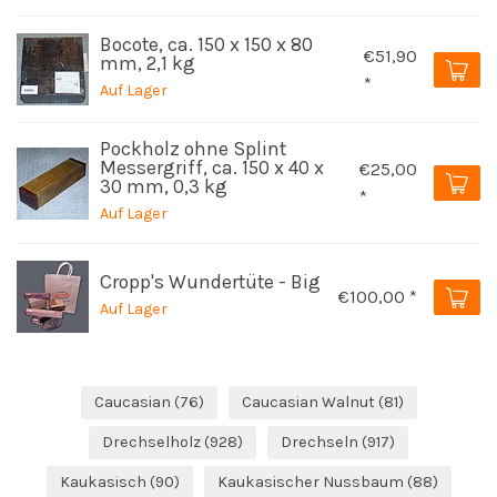
Bocote, ca. 150 x 150 x 80
€51,90
mm, 2,1 kg
*
Auf Lager
Pockholz ohne Splint
Messergriff, ca. 150 x 40 x
€25,00
30 mm, 0,3 kg
*
Auf Lager
Cropp's Wundertüte - Big
€100,00 *
Auf Lager
Caucasian
(76)
Caucasian Walnut
(81)
Drechselholz
(928)
Drechseln
(917)
Kaukasisch
(90)
Kaukasischer Nussbaum
(88)