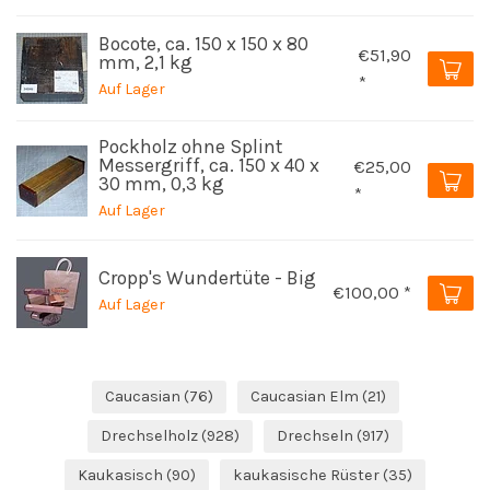
Bocote, ca. 150 x 150 x 80
€51,90
mm, 2,1 kg
*
Auf Lager
Pockholz ohne Splint
Messergriff, ca. 150 x 40 x
€25,00
30 mm, 0,3 kg
*
Auf Lager
Cropp's Wundertüte - Big
€100,00 *
Auf Lager
Caucasian
(76)
Caucasian Elm
(21)
Drechselholz
(928)
Drechseln
(917)
Kaukasisch
(90)
kaukasische Rüster
(35)