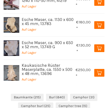
1240 x 110-50 mm, 41219
*
Auf Lager
Esche Maser, ca. 1130 x 600
€180,00
x 45 mm, 13783
*
Auf Lager
Esche Maser, ca. 900 x 650
€130,00
x 52 mm, 13749 G
*
Auf Lager
Kaukasische Rüster
Maserplatte, ca. 1550 x 500
€250,00
x 48 mm, 13696
*
Auf Lager
Baumkante
(215)
Burl
(640)
Camphor
(31)
Camphor burl
(25)
Camphor tree
(15)