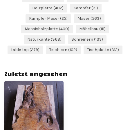
Holzplatte
(402)
Kampfer
(31)
Kampfer Maser
(25)
Maser
(563)
Massivholzplatte
(400)
Möbelbau
(111)
Naturkante
(368)
Schreinern
(139)
table top
(279)
Tischlern
(102)
Tischplatte
(312)
Zuletzt angesehen