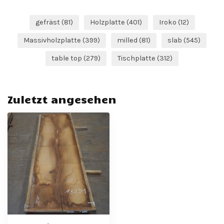
gefräst
(81)
Holzplatte
(401)
Iroko
(12)
Massivholzplatte
(399)
milled
(81)
slab
(545)
table top
(279)
Tischplatte
(312)
Zuletzt angesehen