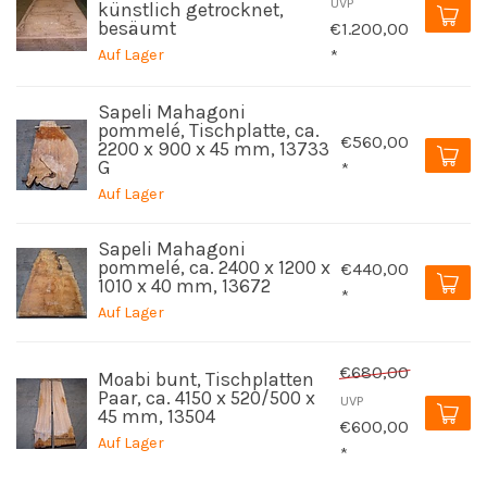
UVP
künstlich getrocknet,
besäumt
€1.200,00
Auf Lager
*
Sapeli Mahagoni
pommelé, Tischplatte, ca.
€560,00
2200 x 900 x 45 mm, 13733
G
*
Auf Lager
Sapeli Mahagoni
pommelé, ca. 2400 x 1200 x
€440,00
1010 x 40 mm, 13672
*
Auf Lager
€680,00
Moabi bunt, Tischplatten
Paar, ca. 4150 x 520/500 x
UVP
45 mm, 13504
€600,00
Auf Lager
*