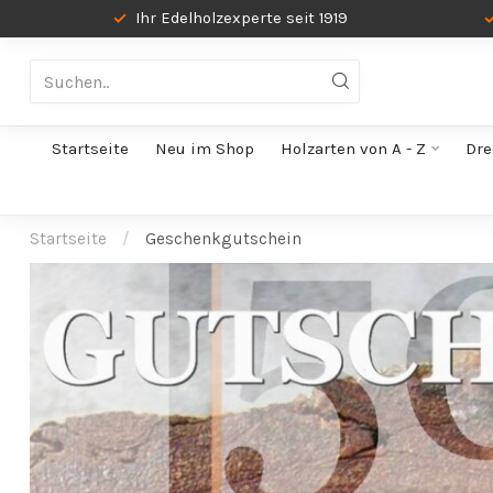
Ihr Edelholzexperte seit 1919
Startseite
Neu im Shop
Holzarten von A - Z
Dre
Startseite
/
Geschenkgutschein