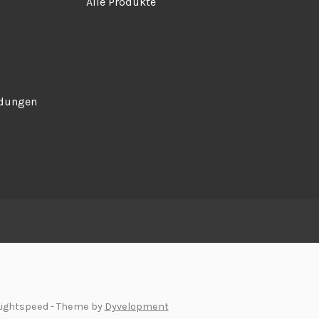
Alle Produkte
ndungen
Lightspeed
- Theme by
Dyvelopment