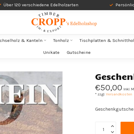
Über 120 verschiedene Edelholzarten
Persönli
chselholz & Kanteln
Tonholz
Tischplatten & Schnittho
Unikate
Gutscheine
Geschen
€50,00
Inkl. 
* zzgl.
Versandkosten
Geschenkgutsche