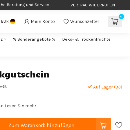
che Beratung und Service
VERTRAG WIDERRUFEN
0
Mein Konto
Wunschzettel
EUR
lz
% Sonderangebote %
Deko- & Trockenfrüchte
kgutschein
MwSt.
Auf Lager (93)
in
Lesen Sie mehr
.
Zum Warenkorb hinzufügen