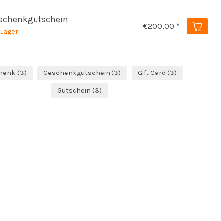
schenkgutschein
€200,00 *
 Lager
henk
(3)
Geschenkgutschein
(3)
Gift Card
(3)
Gutschein
(3)