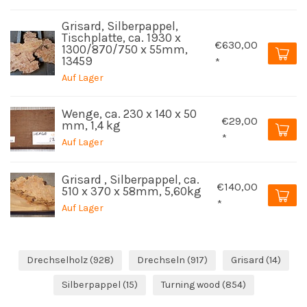
Grisard, Silberpappel,
Tischplatte, ca. 1930 x
€630,00
1300/870/750 x 55mm,
13459
*
Auf Lager
Wenge, ca. 230 x 140 x 50
€29,00
mm, 1,4 kg
*
Auf Lager
Grisard , Silberpappel, ca.
€140,00
510 x 370 x 58mm, 5,60kg
*
Auf Lager
Drechselholz
(928)
Drechseln
(917)
Grisard
(14)
Silberpappel
(15)
Turning wood
(854)