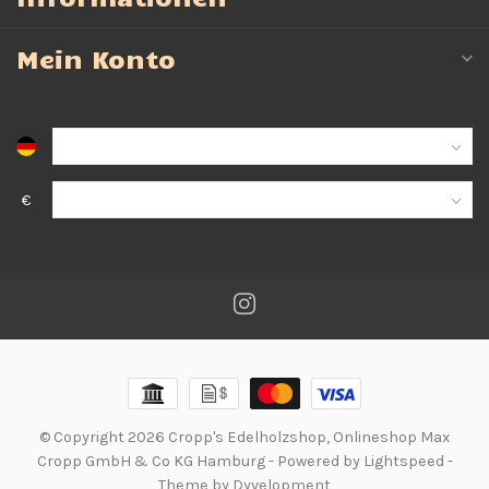
Mein Konto
€
© Copyright 2026 Cropp's Edelholzshop, Onlineshop Max
Cropp GmbH & Co KG Hamburg
- Powered by
Lightspeed
-
Theme by
Dyvelopment