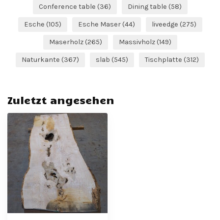
Conference table
(36)
Dining table
(58)
Esche
(105)
Esche Maser
(44)
liveedge
(275)
Maserholz
(265)
Massivholz
(149)
Naturkante
(367)
slab
(545)
Tischplatte
(312)
Zuletzt angesehen