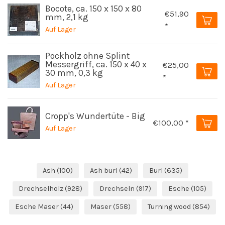
Bocote, ca. 150 x 150 x 80
€51,90
mm, 2,1 kg
*
Auf Lager
Pockholz ohne Splint
Messergriff, ca. 150 x 40 x
€25,00
30 mm, 0,3 kg
*
Auf Lager
Cropp's Wundertüte - Big
€100,00 *
Auf Lager
Ash
(100)
Ash burl
(42)
Burl
(635)
Drechselholz
(928)
Drechseln
(917)
Esche
(105)
Esche Maser
(44)
Maser
(558)
Turning wood
(854)