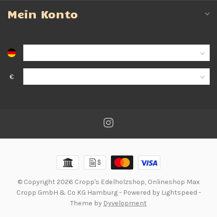
Mein Konto
€
© Copyright 2026 Cropp's Edelholzshop, Onlineshop Max
Cropp GmbH & Co KG Hamburg
- Powered by
Lightspeed
-
Theme by
Dyvelopment