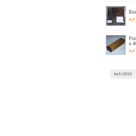
Boc
Auf
Poc
x 
Auf
Ash
(100)