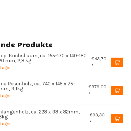
ende Produkte
rop. Buchsbaum, ca. 155-170 x 140-180
€43,70
120 mm, 2,8 kg
*
 Lager
ia Rosenholz, ca. 740 x 145 x 75-
€379,00
mm, 9,1kg
*
 Lager
hlangenholz, ca. 228 x 98 x 82mm,
€93,30
86kg
*
 Lager