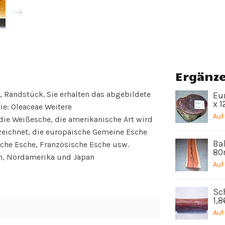
Ergänz
, Randstück. Sie erhalten das abgebildete
Eu
x 
ie: Oleaceae Weitere
Auf
ie Weißesche, die amerikanische Art wird
zeichnet, die europäische Gemeine Esche
Bah
sche Esche, Französische Esche usw.
80
n, Nordamerika und Japan
Auf
Sc
1,
Auf