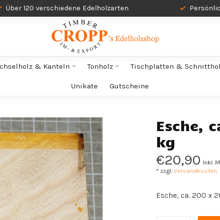
Über 120 verschiedene Edelholzarten
Persönli
chselholz & Kanteln
Tonholz
Tischplatten & Schnittho
Unikate
Gutscheine
Esche, 
kg
€20,90
Inkl. 
* zzgl.
Versandkosten
Esche, ca. 200 x 